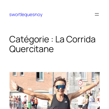
Aller
au
swortlequesnoy
contenu
Catégorie :
La Corrida
Quercitane